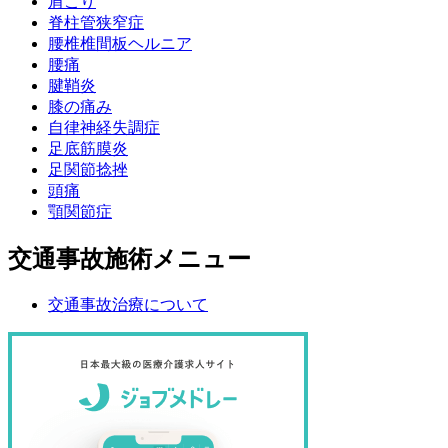
肩こり
脊柱管狭窄症
腰椎椎間板ヘルニア
腰痛
腱鞘炎
膝の痛み
自律神経失調症
足底筋膜炎
足関節捻挫
頭痛
顎関節症
交通事故施術メニュー
交通事故治療について