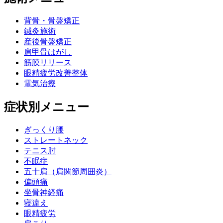
背骨・骨盤矯正
鍼灸施術
産後骨盤矯正
肩甲骨はがし
筋膜リリース
眼精疲労改善整体
電気治療
症状別メニュー
ぎっくり腰
ストレートネック
テニス肘
不眠症
五十肩（肩関節周囲炎）
偏頭痛
坐骨神経痛
寝違え
眼精疲労