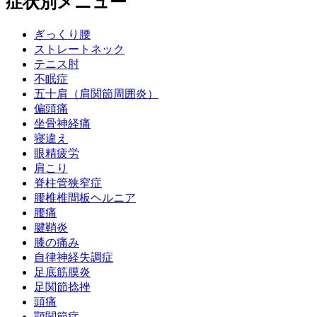
症状別メニュー
ぎっくり腰
ストレートネック
テニス肘
不眠症
五十肩（肩関節周囲炎）
偏頭痛
坐骨神経痛
寝違え
眼精疲労
肩こり
脊柱管狭窄症
腰椎椎間板ヘルニア
腰痛
腱鞘炎
膝の痛み
自律神経失調症
足底筋膜炎
足関節捻挫
頭痛
顎関節症