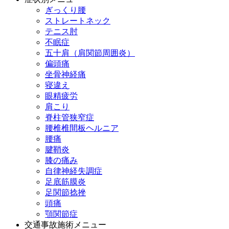
ぎっくり腰
ストレートネック
テニス肘
不眠症
五十肩（肩関節周囲炎）
偏頭痛
坐骨神経痛
寝違え
眼精疲労
肩こり
脊柱管狭窄症
腰椎椎間板ヘルニア
腰痛
腱鞘炎
膝の痛み
自律神経失調症
足底筋膜炎
足関節捻挫
頭痛
顎関節症
交通事故施術メニュー