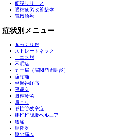
筋膜リリース
眼精疲労改善整体
電気治療
症状別メニュー
ぎっくり腰
ストレートネック
テニス肘
不眠症
五十肩（肩関節周囲炎）
偏頭痛
坐骨神経痛
寝違え
眼精疲労
肩こり
脊柱管狭窄症
腰椎椎間板ヘルニア
腰痛
腱鞘炎
膝の痛み