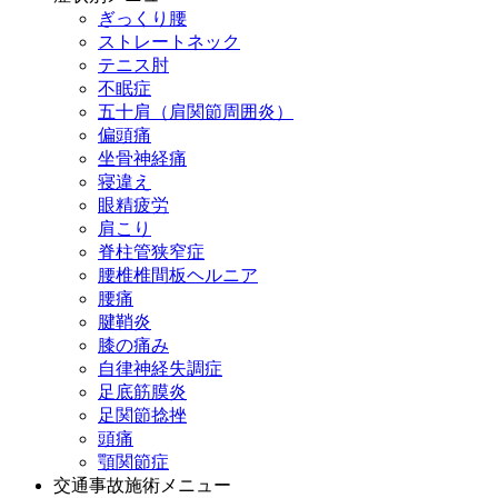
ぎっくり腰
ストレートネック
テニス肘
不眠症
五十肩（肩関節周囲炎）
偏頭痛
坐骨神経痛
寝違え
眼精疲労
肩こり
脊柱管狭窄症
腰椎椎間板ヘルニア
腰痛
腱鞘炎
膝の痛み
自律神経失調症
足底筋膜炎
足関節捻挫
頭痛
顎関節症
交通事故施術メニュー