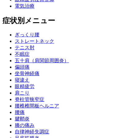
電気治療
症状別メニュー
ぎっくり腰
ストレートネック
テニス肘
不眠症
五十肩（肩関節周囲炎）
偏頭痛
坐骨神経痛
寝違え
眼精疲労
肩こり
脊柱管狭窄症
腰椎椎間板ヘルニア
腰痛
腱鞘炎
膝の痛み
自律神経失調症