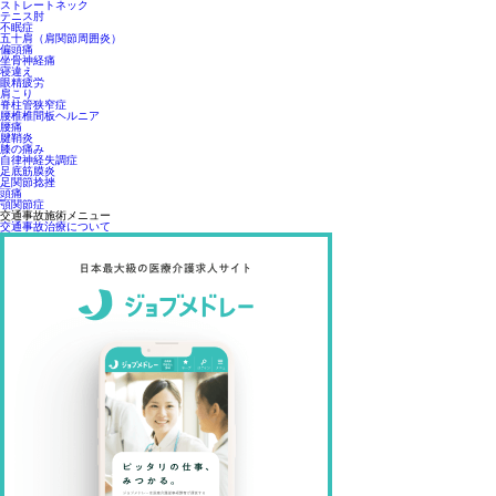
ストレートネック
テニス肘
不眠症
五十肩（肩関節周囲炎）
偏頭痛
坐骨神経痛
寝違え
眼精疲労
肩こり
脊柱管狭窄症
腰椎椎間板ヘルニア
腰痛
腱鞘炎
膝の痛み
自律神経失調症
足底筋膜炎
足関節捻挫
頭痛
顎関節症
交通事故施術メニュー
交通事故治療について