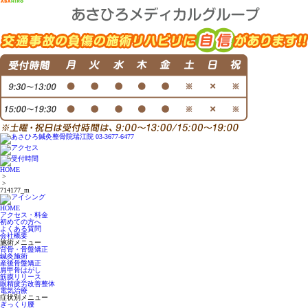
HOME
>
>
714177_m
HOME
アクセス・料金
初めての方へ
よくある質問
会社概要
施術メニュー
背骨・骨盤矯正
鍼灸施術
産後骨盤矯正
肩甲骨はがし
筋膜リリース
眼精疲労改善整体
電気治療
症状別メニュー
ぎっくり腰