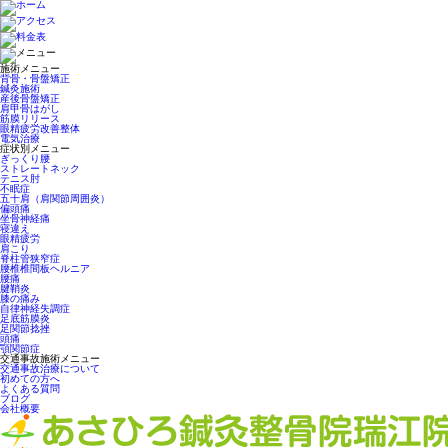
施術メニュー
背骨・骨盤矯正
鍼灸施術
産後骨盤矯正
肩甲骨はがし
筋膜リリース
眼精疲労改善整体
電気治療
症状別メニュー
ぎっくり腰
ストレートネック
テニス肘
不眠症
五十肩（肩関節周囲炎）
偏頭痛
坐骨神経痛
寝違え
眼精疲労
肩こり
脊柱管狭窄症
腰椎椎間板ヘルニア
腰痛
腱鞘炎
膝の痛み
自律神経失調症
足底筋膜炎
足関節捻挫
頭痛
顎関節症
交通事故施術メニュー
交通事故治療について
初めての方へ
よくある質問
ブログ
会社概要