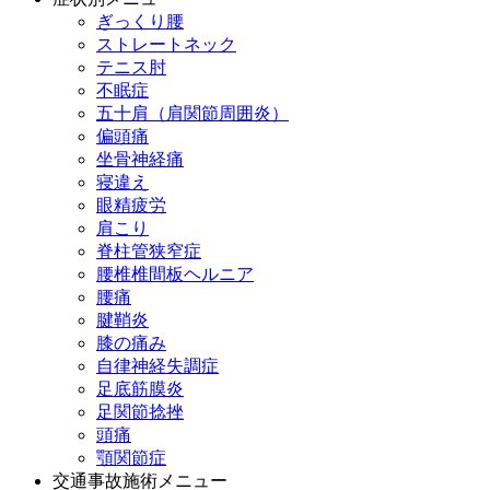
ぎっくり腰
ストレートネック
テニス肘
不眠症
五十肩（肩関節周囲炎）
偏頭痛
坐骨神経痛
寝違え
眼精疲労
肩こり
脊柱管狭窄症
腰椎椎間板ヘルニア
腰痛
腱鞘炎
膝の痛み
自律神経失調症
足底筋膜炎
足関節捻挫
頭痛
顎関節症
交通事故施術メニュー